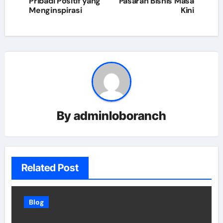
navigation
Pribadi Positif yang
Pasaran Bisnis Masa
Menginspirasi
Kini
By
adminloboranch
Related Post
Blog